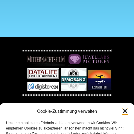
Cookie-Zustimmung verwalten
©
Moviecash by Datalife Entertainment
Film/Multimediaproduktion 2020
Um dir ein optimales Erlebnis zu bieten, verwenden wir Cookies. Wir
empfehlen Cookies zu akzeptieren, ansonsten macht das nicht viel Sinn!
Wenn du deine Zustimmung nicht erteilst oder zurückziehst, können