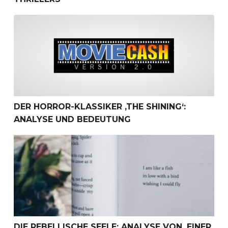
Der Horror-Klassiker ‚The Shining‘: Analyse und Bedeutu
DER HORROR-KLASSIKER ‚THE SHINING‘:
ANALYSE UND BEDEUTUNG
Die rebellische Seele: Analyse von ‚Einer flog über das K
DIE REBELLISCHE SEELE: ANALYSE VON ‚EINER