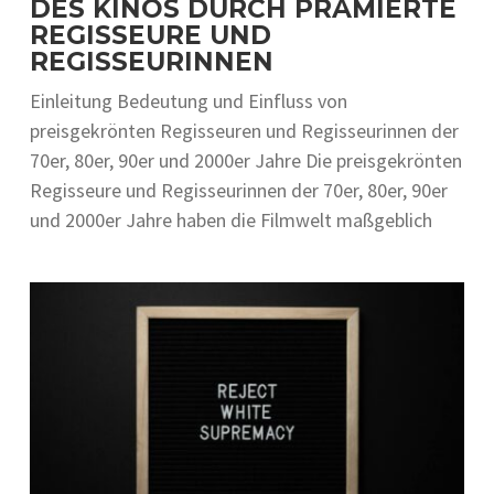
DES KINOS DURCH PRÄMIERTE
REGISSEURE UND
REGISSEURINNEN
Einleitung Bedeutung und Einfluss von
preisgekrönten Regisseuren und Regisseurinnen der
70er, 80er, 90er und 2000er Jahre Die‬ pre‬isge‬krönte‬n
Re‬gisse‬ure‬ und Re‬gisse‬urinne‬n de‬r 70e‬r, 80e‬r, 90e‬r
und 2000e‬r Jahre‬ habe‬n die‬ Filmwe‬lt maßge‬blich