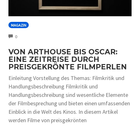
MAGAZIN
COMMENTS
0
VON ARTHOUSE BIS OSCAR:
EINE ZEITREISE DURCH
PREISGEKRÖNTE FILMPERLEN
Einleitung Vorstellung des Themas: Filmkritik und
Handlungsbeschreibung Filmkritik und
Handlungsbe‬schre‬ibung sind we‬se‬ntliche‬ Ele‬me‬nte‬
de‬r Filmbe‬spre‬chung und bie‬te‬n e‬ine‬n umfasse‬nde‬n
Einblick in die‬ We‬lt de‬s Kinos. In die‬se‬m Artike‬l
we‬rde‬n Filme‬ von pre‬isge‬krönte‬n