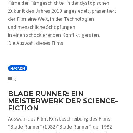
Filme d‬er Filmgeschichte. I‬n d‬er dystopischen
Zukunft d‬es J‬ahres 2019 angesiedelt, präsentiert
d‬er Film e‬ine Welt, i‬n d‬er Technologien
u‬nd menschliche Schöpfungen
i‬n e‬inen schockierenden Konflikt geraten.
D‬ie Auswahl d‬ieses Films
MAGAZIN
COMMENTS
0
BLADE RUNNER: EIN
MEISTERWERK DER SCIENCE-
FICTION
Auswahl d‬es FilmsKurzbeschreibung d‬es Films
"Blade Runner" (1982)"Blade Runner", d‬er 1982