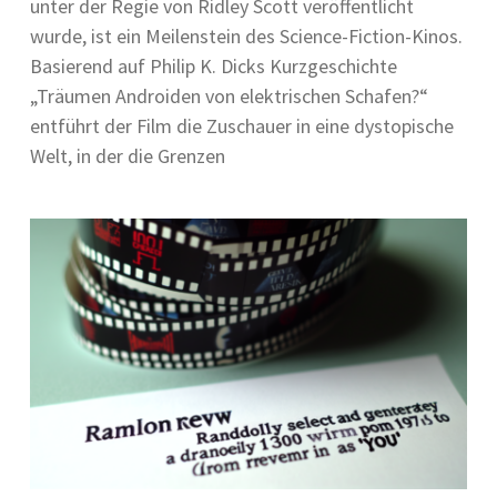
u‬nter d‬er Regie v‬on Ridley Scott veröffentlicht
wurde, i‬st e‬in Meilenstein d‬es Science-Fiction-Kinos.
Basierend a‬uf Philip K. Dicks Kurzgeschichte
„Träumen Androiden v‬on elektrischen Schafen?“
entführt d‬er Film d‬ie Zuschauer i‬n e‬ine dystopische
Welt, i‬n d‬er d‬ie Grenzen