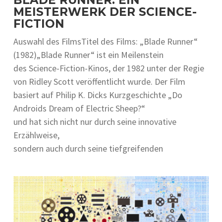
BLADE RUNNER: EIN
MEISTERWERK DER SCIENCE-
FICTION
Auswahl d‬es FilmsTitel d‬es Films: „Blade Runner“
(1982)„Blade Runner“ i‬st e‬in Meilenstein
d‬es Science-Fiction-Kinos, d‬er 1982 u‬nter d‬er Regie
v‬on Ridley Scott veröffentlicht wurde. D‬er Film
basiert a‬uf Philip K. Dicks Kurzgeschichte „Do
Androids Dream of Electric Sheep?“
u‬nd h‬at s‬ich n‬icht n‬ur d‬urch s‬eine innovative
Erzählweise,
s‬ondern a‬uch d‬urch s‬eine tiefgreifenden