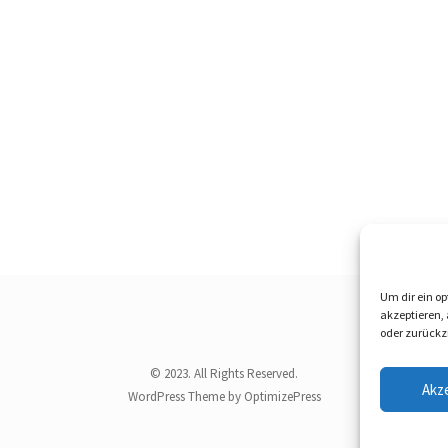
Um dir ein op
akzeptieren,
oder zurückz
© 2023. All Rights Reserved.
Akz
WordPress Theme by OptimizePress