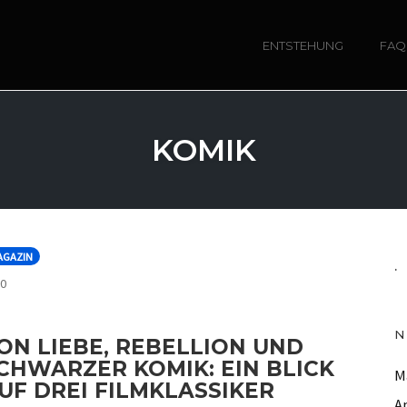
ENTSTEHUNG
FAQ
KOMIK
AGAZIN
.
COMMENTS
0
N
ON LIEBE, REBELLION UND
CHWARZER KOMIK: EIN BLICK
M
UF DREI FILMKLASSIKER
A