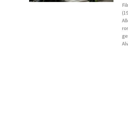
Fi
(1
Al
ro
ge
Al