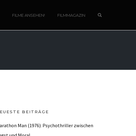
OPEN SEARCH 
FILME ANSEHEN!
FILMMAGAZIN
EUESTE BEITRÄGE
arathon Man (1976): Psychothriller zwischen
ngst und Moral