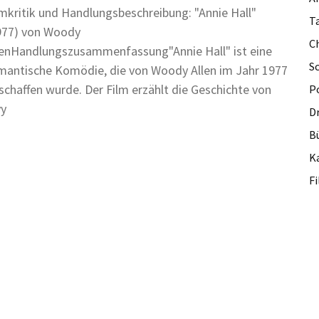
lmkritik und Handlungsbeschreibung: "Annie Hall"
Ta
977) von Woody
C
lenHandlungszusammenfassung"Annie Hall" ist eine
S
mantische Komödie, die von Woody Allen im Jahr 1977
schaffen wurde. Der Film erzählt die Geschichte von
P
vy
D
B
Ka
F