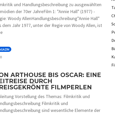
lmkritik und Handlungsbeschreibung zu ausgewählten
Ta
mödien der 70er JahreFilm 1: "Annie Hall" (1977) -
C
gie: Woody AllenHandlungsbeschreibung"Annie Hall"
S
s dem Jahr 1977, unter der Regie von Woody Allen, ist
ne
P
D
B
AGAZIN
COMMENTS
Ka
0
F
ON ARTHOUSE BIS OSCAR: EINE
EITREISE DURCH
REISGEKRÖNTE FILMPERLEN
nleitung Vorstellung des Themas: Filmkritik und
ndlungsbeschreibung Filmkritik und
dlungsbe‬schre‬ibung sind we‬se‬ntliche‬ Ele‬me‬nte‬ de‬r