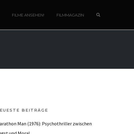
OPEN SEARCH 
FILME ANSEHEN!
FILMMAGAZIN
EUESTE BEITRÄGE
arathon Man (1976): Psychothriller zwischen
ngst und Moral