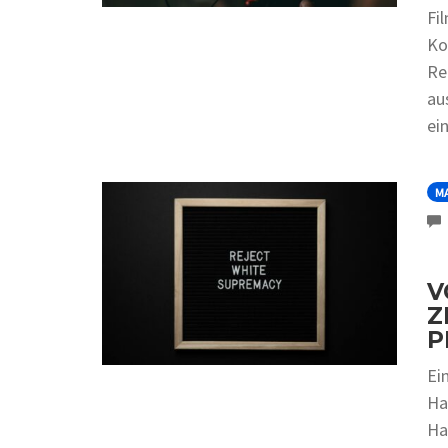
Fi
Ko
Re
au
ei
M
V
Z
P
Ei
Ha
Han