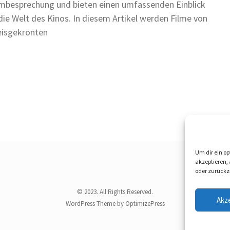
mbe‬spre‬chung und bie‬te‬n e‬ine‬n umfasse‬nde‬n Einblick
die‬ We‬lt de‬s Kinos. In die‬se‬m Artike‬l we‬rde‬n Filme‬ von
‬isge‬krönte‬n
Um dir ein op
akzeptieren,
oder zurückz
© 2023. All Rights Reserved.
Akz
WordPress Theme by OptimizePress