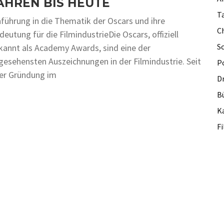
AHREN BIS HEUTE
Ta
nführung in die Thematik der Oscars und ihre
C
deutung für die FilmindustrieDie Oscars, offiziell
S
kannt als Academy Awards, sind eine der
gesehensten Auszeichnungen in der Filmindustrie. Seit
P
rer Gründung im
D
B
Ka
F