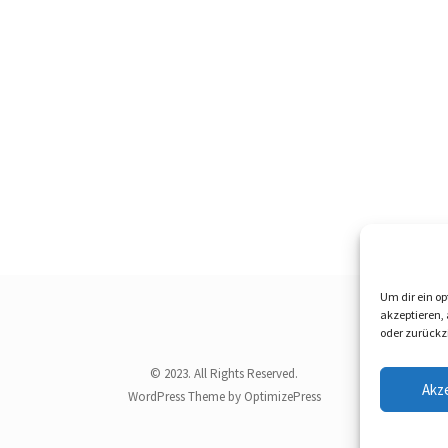
Um dir ein op
akzeptieren,
oder zurückz
© 2023. All Rights Reserved.
Akz
WordPress Theme by OptimizePress