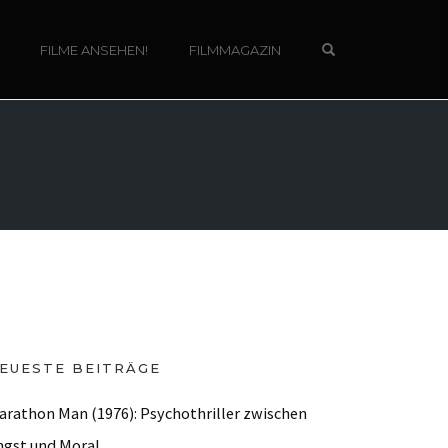
OPEN SEARCH 
FILME ANSEHEN!
FILMMAGAZIN
EUESTE BEITRÄGE
arathon Man (1976): Psychothriller zwischen
ngst und Moral