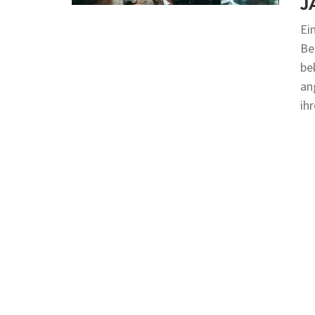
J
Ei
Be
be
an
ih