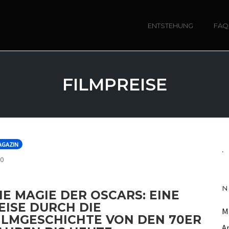
ENTSTEHUNG
FAQ
FILMPREISE
AGAZIN
.
COMMENTS
0
N
IE MAGIE DER OSCARS: EINE
EISE DURCH DIE
M
ILMGESCHICHTE VON DEN 70ER
A