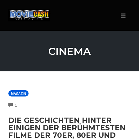
Navigat
Zum
Inhalt
CINEMA
springen
MAGAZIN
COMMENTS
1
DIE GESCHICHTEN HINTER
EINIGEN DER BERÜHMTESTEN
FILME DER 70ER, 80ER UND